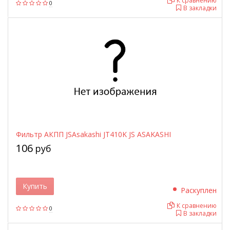
К сравнению
0
В закладки
Фильтр АКПП JSAsakashi JT410K JS ASAKASHI
106
руб
Купить
Раскуплен
К сравнению
0
В закладки