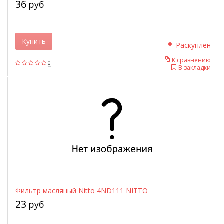
36
руб
Купить
Раскуплен
К сравнению
0
В закладки
Фильтр масляный Nitto 4ND111 NITTO
23
руб