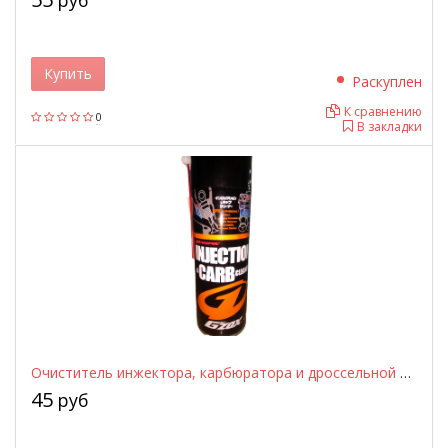
руб
Купить
Раскуплен
К сравнению
0
В закладки
Очиститель инжектора, карбюратора и дроссельной заслонки GZOX 11101 — 300 мл, аналог Mitsubishi Shumma
45
руб