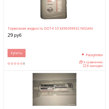
Тормозная жидкость DOT4 1Л KE90399932 NISSAN
29
руб
Купить
Раскуплен
К сравнению
0
В закладки