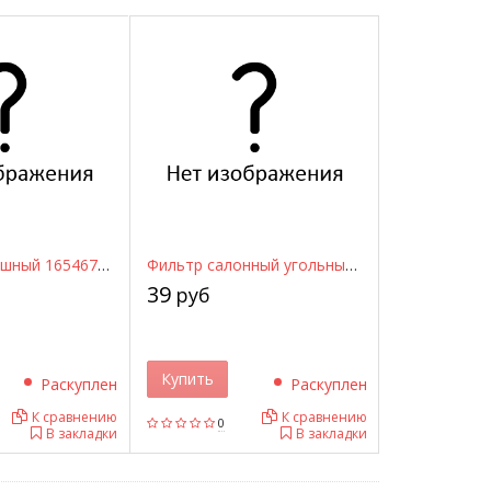
Фильтр воздушный 1654673C10 NISSAN
Фильтр салонный угольный TSN 97346 TSN
39
руб
Купить
Раскуплен
Раскуплен
К сравнению
К сравнению
0
В закладки
В закладки