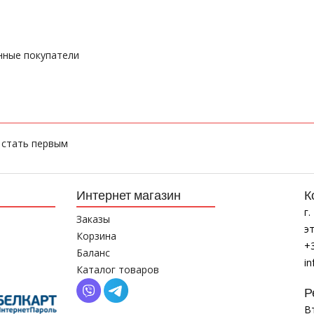
нные покупатели
 стать первым
Интернет магазин
К
г
Заказы
эт
Корзина
+
Баланс
i
Каталог товаров
Р
Вт