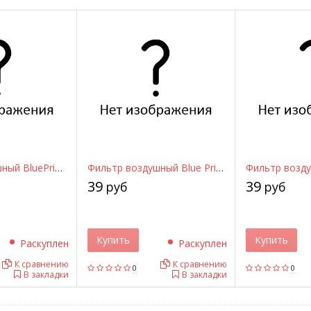
Фильтр воздушный BluePrint ADN12267 BLUE PRINT
Фильтр воздушный Blue Print ADN12249 BLUE PRINT
39
39
руб
руб
Купить
Купить
Раскуплен
Раскуплен
К сравнению
К сравнению
0
0
В закладки
В закладки