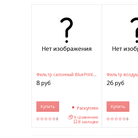
Фильтр салонный BluePrint ADT32502 BLUE PRINT
8
26
руб
руб
Купить
Купить
Раскуплен
К сравнению
0
0
В закладки