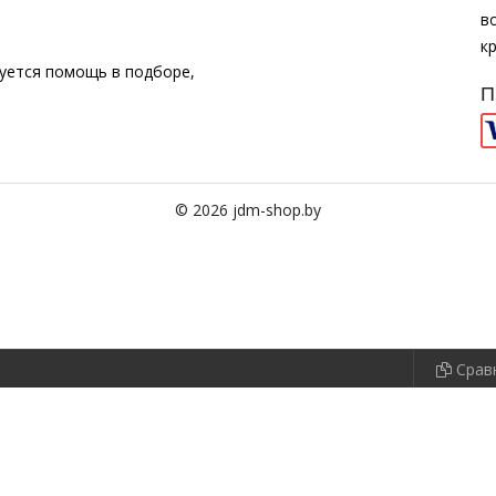
в
к
буется помощь в подборе,
П
© 2026 jdm-shop.by
Срав