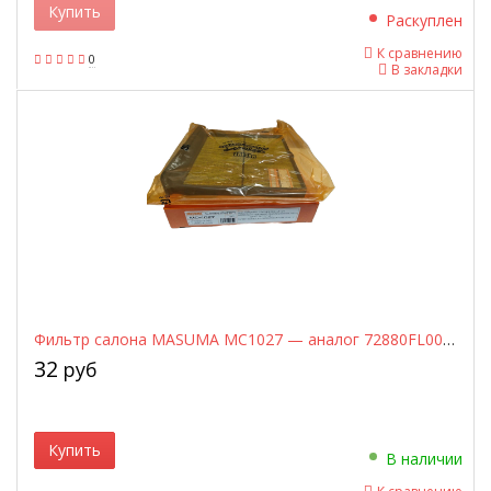
Купить
Раскуплен
К сравнению
0
В закладки
Фильтр салона MASUMA MC1027 — аналог 72880FL000, для Subaru Forester / Impreza / XV (2016-2024)
32
руб
Купить
В наличии