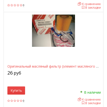
К сравнению
0
В закладки
Оригинальный масляный фильтр (элемент масляного фильтра) TOYOTA / LEXUS / SUBARU 04152-YZZD1 / 04152YZZD1 — аналог 04152-31090 / 0415231090, 04152-31110 / 0415231110
26
руб
Купить
В наличии
К сравнению
0
В закладки