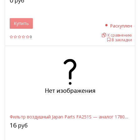
0
руб
Купить
Раскуплен
К сравнению
0
В закладки
Фильтр воздушный Japan Parts FA251S — аналог 1780130040 / 1780130080 / 1780107010, для Toyota Land Cruiser / Lexus GX
16
руб