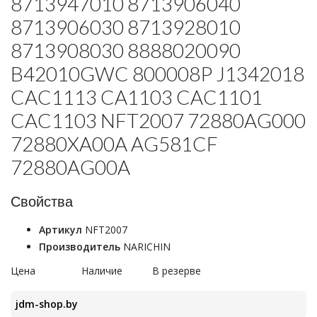
8713947010 8713906040
8713906030 8713928010
8713908030 8888020090
B42010GWC 800008P J1342018
CAC1113 CA1103 CAC1101
CAC1103 NFT2007 72880AG000
72880XA00A AG581CF
72880AG00A
Свойства
Артикул
NFT2007
Производитель
NARICHIN
Цена
Наличие
В резерве
jdm-shop.by