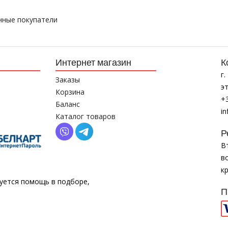
нные покупатели
Интернет магазин
К
г
Заказы
эт
Корзина
+
Баланс
i
Каталог товаров
Р
Вт
в
к
буется помощь в подборе,
П