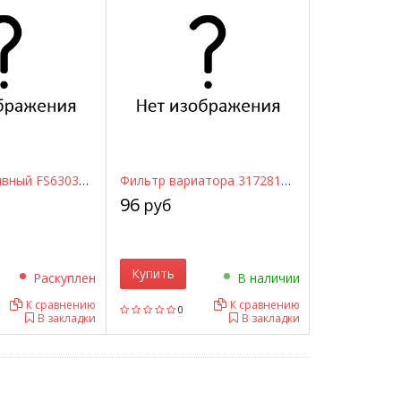
Фильтр топливный FS6303 JS ASAKASHI
Фильтр вариатора 317281XF03 NISSAN
96
руб
Купить
Раскуплен
В наличии
К сравнению
К сравнению
0
В закладки
В закладки