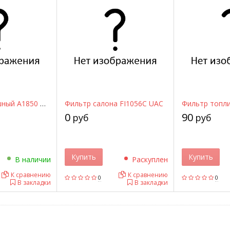
Фильтр воздушный A1850 SAKURA
Фильтр салона FI1056C UAC
0
90
руб
руб
Купить
Купить
В наличии
Раскуплен
К сравнению
К сравнению
0
0
В закладки
В закладки