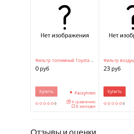
Фильтр топливный Toyota 7702406030 TOYOTA
0
23
руб
руб
Купить
Купить
Раскуплен
К сравнению
0
0
В закладки
Отзывы и оценки